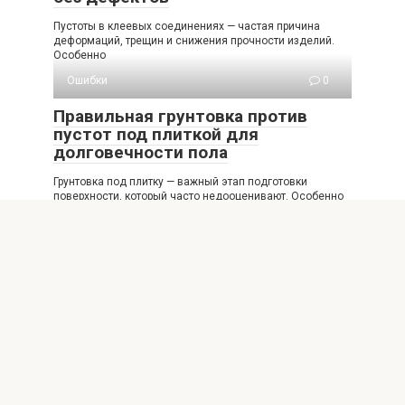
Пустоты в клеевых соединениях — частая причина
деформаций, трещин и снижения прочности изделий.
Особенно
Ошибки
0
Правильная грунтовка против
пустот под плиткой для
долговечности пола
Грунтовка под плитку — важный этап подготовки
поверхности, который часто недооценивают. Особенно
остро проблема
Ошибки
0
Пустоты под плиткой мифы и
реальность современные
технологии строитель
Плиточные покрытия встречаются почти на каждом
объекте — жилых домах, коммерческих помещениях и
даже