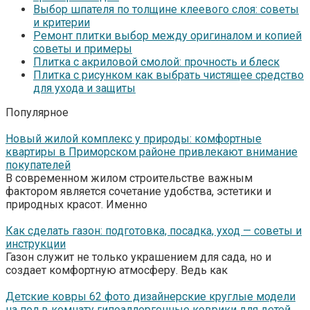
Выбор шпателя по толщине клеевого слоя: советы
и критерии
Ремонт плитки выбор между оригиналом и копией
советы и примеры
Плитка с акриловой смолой: прочность и блеск
Плитка с рисунком как выбрать чистящее средство
для ухода и защиты
Популярное
Новый жилой комплекс у природы: комфортные
квартиры в Приморском районе привлекают внимание
покупателей
В современном жилом строительстве важным
фактором является сочетание удобства, эстетики и
природных красот. Именно
Как сделать газон: подготовка, посадка, уход — советы и
инструкции
Газон служит не только украшением для сада, но и
создает комфортную атмосферу. Ведь как
Детские ковры 62 фото дизайнерские круглые модели
на пол в комнату гипоаллергенные коврики для детей