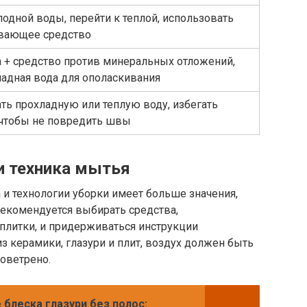
лодной воды, перейти к теплой, использовать
вающее средство
а + средство против минеральных отложений,
ладная вода для ополаскивания
ть прохладную или теплую воду, избегать
 чтобы не повредить швы
и техника мытья
и технологии уборки имеет больше значения,
Рекомендуется выбирать средства,
плитки, и придерживаться инструкции
из керамики, глазури и плит, воздух должен быть
оветрено.
блеска глазури без полос: