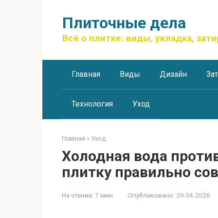
Перейти
к
Плиточные дела
контенту
Всё о плитке: виды, укладка, зати
Главная
Виды
Дизайн
За
Технология
Уход
Главная
»
Уход
Холодная вода проти
плитку правильно со
На чтение:
7 мин
Опубликовано:
29.04.2026