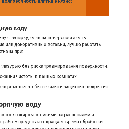
 долговечность плитки в кухне:
дную воду
мную затирку, если на поверхности есть
ия или декоративные вставки, лучше работать
тивна при:
 глазурью без риска травмирования поверхности;
ржании чистоты в ванных комнатах;
или ремонта, чтобы не смыть защитные покрытия.
горячую воду
частков с жиром, стойкими загрязнениями и
т работу средств и сокращает время обработки.
ком горячая вода может повредить некоторые