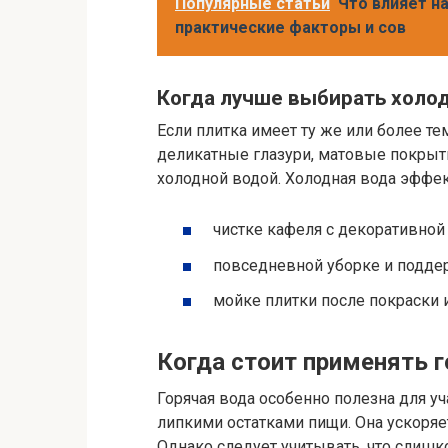
Популярные статьи
Что влияет на
практические факторы и сов
Когда лучше выбирать холо
Если плитка имеет ту же или более те
деликатные глазури, матовые покрыт
холодной водой. Холодная вода эффек
чистке кафеля с декоративной
повседневной уборке и подде
мойке плитки после покраски 
Когда стоит применять 
Горячая вода особенно полезна для у
липкими остатками пищи. Она ускоряе
Однако следует учитывать, что слиш