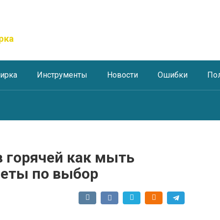
рка
тирка
Инструменты
Новости
Ошибки
По
в горячей как мыть
веты по выбор