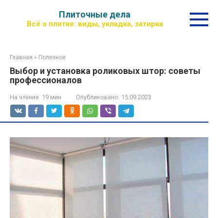
Перейти
Плиточные дела
к
Всё о плитке: виды, укладка, затирка
контенту
Главная
»
Полезное
Выбор и установка роликовых штор: советы
профессионалов
На чтение:
19 мин
Опубликовано:
15.09.2023