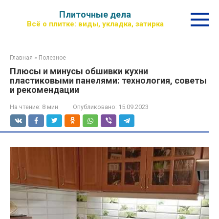
Перейти
Плиточные дела
к
Всё о плитке: виды, укладка, затирка
контенту
Главная
»
Полезное
Плюсы и минусы обшивки кухни
пластиковыми панелями: технология, советы
и рекомендации
На чтение:
8 мин
Опубликовано:
15.09.2023