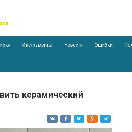
рка
тирка
Инструменты
Новости
Ошибки
По
овить керамический