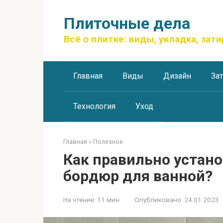
Перейти
к
Плиточные дела
контенту
Всё о плитке: виды, укладка, зати
Главная
Виды
Дизайн
За
Технология
Уход
Главная
»
Полезное
Как правильно устан
бордюр для ванной?
На чтение:
11 мин
Опубликовано:
24.01.2023