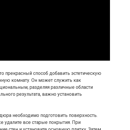
то прекрасный способ добавить эстетическую
нную комнату. Он может служить как
циональным, разделяя различные области
льного результата, важно установить
дюра необходимо подготовить поверхность.
кже удалите все старые покрытия. При
е стен и установите основную плитку. Затем,