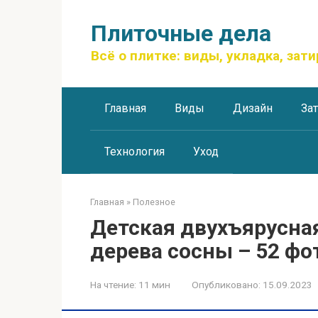
Перейти
к
Плиточные дела
контенту
Всё о плитке: виды, укладка, зати
Главная
Виды
Дизайн
За
Технология
Уход
Главная
»
Полезное
Детская двухъярусная
дерева сосны – 52 фо
На чтение:
11 мин
Опубликовано:
15.09.2023