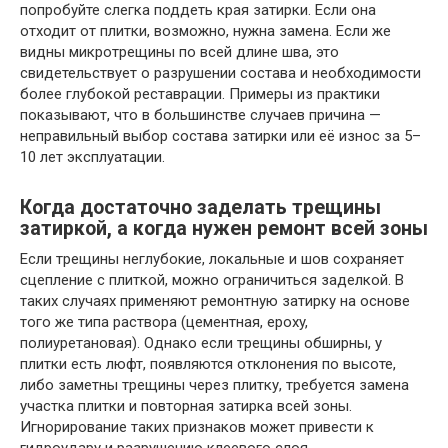
попробуйте слегка поддеть края затирки. Если она
отходит от плитки, возможно, нужна замена. Если же
видны микротрещины по всей длине шва, это
свидетельствует о разрушении состава и необходимости
более глубокой реставрации. Примеры из практики
показывают, что в большинстве случаев причина —
неправильный выбор состава затирки или её износ за 5–
10 лет эксплуатации.
Когда достаточно заделать трещины
затиркой, а когда нужен ремонт всей зоны
Если трещины неглубокие, локальные и шов сохраняет
сцепление с плиткой, можно ограничиться заделкой. В
таких случаях применяют ремонтную затирку на основе
того же типа раствора (цементная, epoxy,
полиуретановая). Однако если трещины обширны, у
плитки есть люфт, появляются отклонения по высоте,
либо заметны трещины через плитку, требуется замена
участка плитки и повторная затирка всей зоны.
Игнорирование таких признаков может привести к
гидроудару и разрушению клеевого слоя.