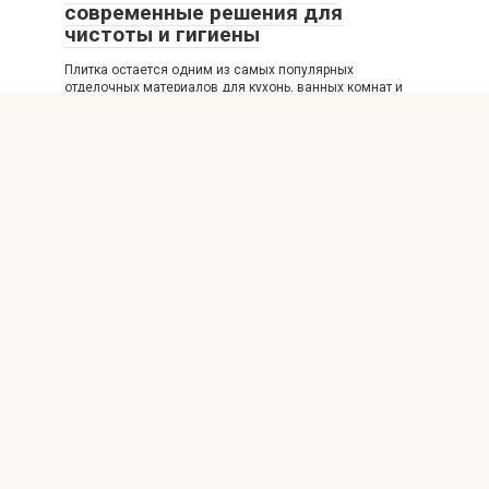
современные решения для
чистоты и гигиены
Плитка остается одним из самых популярных
отделочных материалов для кухонь, ванных комнат и
общественных
Уход
0
Уход за напольной плиткой
особенности применения
герметика для плитки
Введение в уход за напольной плиткой Напольная
плитка остается одним из самых популярных
материалов
© 2026 Плиточные дела