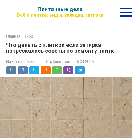
Перейти
Плиточные дела
к
Всё о плитке: виды, укладка, затирка
контенту
Главная
»
Уход
Что делать с плиткой если затирка
потрескалась советы по ремонту плитк
На чтение:
6 мин
Опубликовано:
25.04.2026