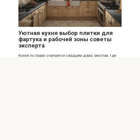
Виды
0
Уютная кухня выбор плитки для
фартука и рабочей зоны советы
эксперта
Кухня по праву считается сердцем дома, местом, где
рождаются кулинарные шедевры и собирается вся
Виды
0
Керамогранит или керамическая
плитка что лучше выбрать для
пола
Выбор напольного покрытия — один из самых
ответственных этапов любого ремонта. Когда дело
доходит