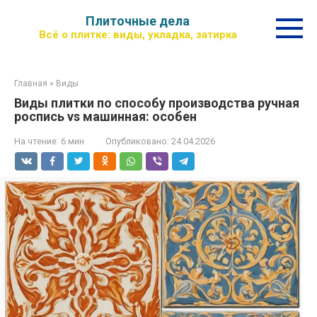
Перейти
Плиточные дела
к
Всё о плитке: виды, укладка, затирка
контенту
Главная
»
Виды
Виды плитки по способу производства ручная
роспись vs машинная: особен
На чтение:
6 мин
Опубликовано:
24.04.2026