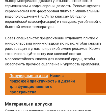
Выбор материалов должен учитывать стойкость к
термоциклам и водонепроницаемость. Рекомендуются
керамическая или фарфоровая плитка с минимальным
водопоглощением (<0,5% по классам Е0–Е2 по
европейской классификации) и глазурью, устойчивой к
быстрой смене температуры.
Совет специалиста: предпочтение отдавайте плитке с
микроклассами мини-укладкой по краю, чтобы снизить
риск трещин в углах при резкой смене режимов. Кроме
того, используйте сетку или клеевой состав
морозостойкого класса для влажной среды, чтобы
обеспечить прочное сцепление и упругость крепления.
Популярные статьи
Ниши в
прихожей практичность и дизайн
для функционального
пространства
Материалы и допуски
Оптимальные варианты: керамическая плитка или