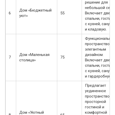
решение для
небольшой семь
Дом «Бюджетный
6
55
Включает две
уют»
спальни, гостин
с кухней, санузе
и кладовую.
Функционально
пространство с
элегантным
Дом «Маленькая
дизайном.
7
75
столица»
Включает две
спальни, гостин
с кухней, санузе
и гардеробную.
Предлагает
уединенное
пространство с
просторной
гостиной и
Дом «Уютный
комфортной
8
65