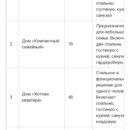
спальню,
гостиную, кухню
санузел.
Предназначен
для небольшой
семьи. Включает
Дом «Компактный
2
70
две спальни,
семейный»
гостиную с
кухней, санузел 
гардеробную.
Стильное и
функциональное
решение для
одного человека
Дом «Уютная
3
40
Включает
квартира»
спальню,
гостиную с
кухней, санузел 
кладовую.