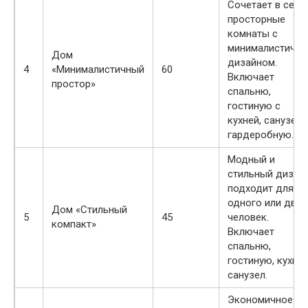
Сочетает в себе
просторные
комнаты с
минималистичн
Дом
дизайном.
4
«Минималистичный
60
Включает
простор»
спальню,
гостиную с
кухней, санузел 
гардеробную.
Модный и
стильный дизайн
подходит для
одного или двух
Дом «Стильный
5
45
человек.
компакт»
Включает
спальню,
гостиную, кухню
санузел.
Экономичное