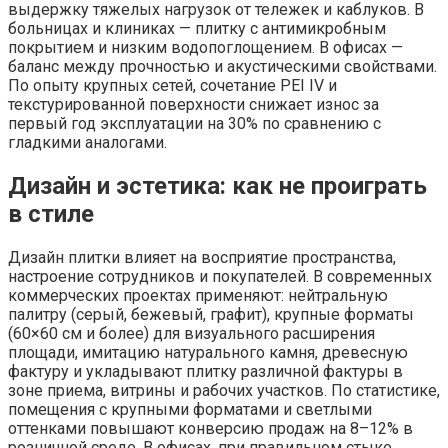
выдержку тяжелых нагрузок от тележек и каблуков. В
больницах и клиниках — плитку с антимикробным
покрытием и низким водопоглощением. В офисах —
баланс между прочностью и акустическими свойствами.
По опыту крупных сетей, сочетание PEI IV и
текстурированной поверхности снижает износ за
первый год эксплуатации на 30% по сравнению с
гладкими аналогами.
Дизайн и эстетика: как не проиграть
в стиле
Дизайн плитки влияет на восприятие пространства,
настроение сотрудников и покупателей. В современных
коммерческих проектах применяют: нейтральную
палитру (серый, бежевый, графит), крупные форматы
(60×60 см и более) для визуального расширения
площади, имитацию натурального камня, древесную
фактуру и укладывают плитку различной фактуры в
зоне приема, витрины и рабочих участков. По статистике,
помещения с крупными форматами и светлыми
оттенками повышают конверсию продаж на 8–12% в
розничной среде. В офисах, при правильном стыке