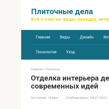
Перейти
к
Плиточные дела
контенту
Всё о плитке: виды, укладка, зати
Главная
Виды
Дизайн
За
Технология
Уход
Главная
»
Полезное
Отделка интерьера д
современных идей
На чтение:
16 мин
Опубликовано:
08.07.2022