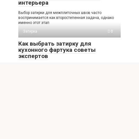
интерьера
Выбор затирки для межплиточных швов часто
воспринимается как второстепенная задача, однако
именно этот этап
Затирка
0
Как выбрать затирку для
кухонного фартука советы
экспертов
Выбор идеальной затирки для зоны готовки Кухонный
фартук — это не только декоративный элемент
Затирка
0
Добавки для затирки плитки как
сделать состав более
пластичным
Качественная затирка межплиточных швов — это не
только вопрос эстетики, но и залог долговечности