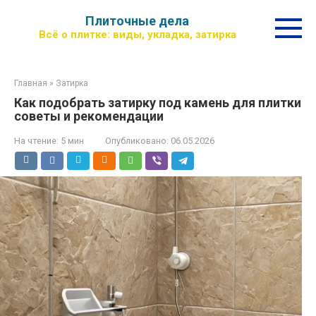
Перейти
Плиточные дела
к
Всё о плитке: виды, укладка, затирка
контенту
Главная
»
Затирка
Как подобрать затирку под камень для плитки
советы и рекомендации
На чтение:
5 мин
Опубликовано:
06.05.2026