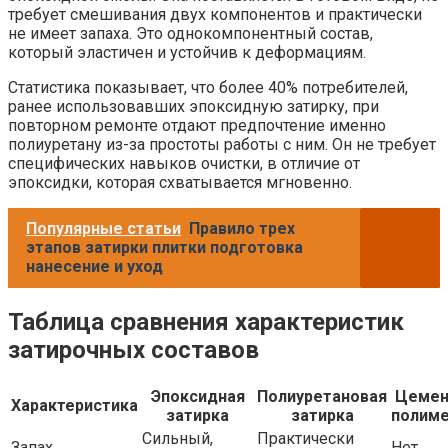
требует смешивания двух компонентов и практически
не имеет запаха. Это однокомпонентный состав,
который эластичен и устойчив к деформациям.
Статистика показывает, что более 40% потребителей,
ранее использовавших эпоксидную затирку, при
повторном ремонте отдают предпочтение именно
полиуретану из-за простоты работы с ним. Он не требует
специфических навыков очистки, в отличие от
эпоксидки, которая схватывается мгновенно.
Популярные статьи
Правило трех
этапов затирки плитки подготовка
нанесение и уход
Таблица сравнения характеристик
затирочных составов
Эпоксидная
Полиуретановая
Цемен
Характеристика
затирка
затирка
полиме
Сильный,
Практически
Запах
Нет