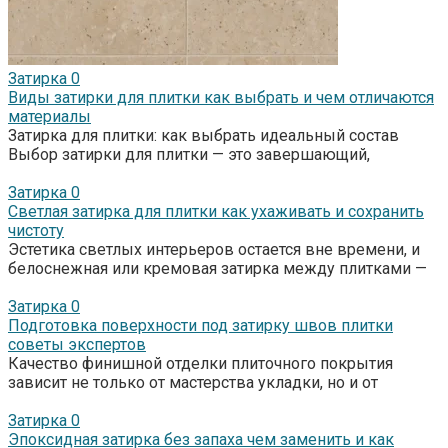
Затирка
0
Виды затирки для плитки как выбрать и чем отличаются
материалы
Затирка для плитки: как выбрать идеальный состав
Выбор затирки для плитки — это завершающий,
Затирка
0
Светлая затирка для плитки как ухаживать и сохранить
чистоту
Эстетика светлых интерьеров остается вне времени, и
белоснежная или кремовая затирка между плитками —
Затирка
0
Подготовка поверхности под затирку швов плитки
советы экспертов
Качество финишной отделки плиточного покрытия
зависит не только от мастерства укладки, но и от
Затирка
0
Эпоксидная затирка без запаха чем заменить и как