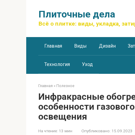
Перейти
к
Плиточные дела
контенту
Всё о плитке: виды, укладка, зати
Главная
Виды
Дизайн
За
Технология
Уход
Главная
»
Полезное
Инфракрасные обогре
особенности газового
освещения
На чтение:
13 мин
Опубликовано:
15.09.2023