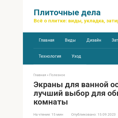
Перейти
к
Плиточные дела
контенту
Всё о плитке: виды, укладка, зати
Главная
Виды
Дизайн
За
Технология
Уход
Главная
»
Полезное
Экраны для ванной о
лучший выбор для об
комнаты
На чтение:
15 мин
Опубликовано:
15.09.2023