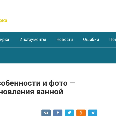
рка
тирка
Инструменты
Новости
Ошибки
По
собенности и фото —
новления ванной