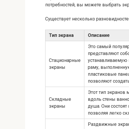
потребностей, вы можете выбрать эк
Существует несколько разновидносте
Тип экрана
Описание
Это самый популяр
представляют соб
Стационарные
устанавливаемую н
экраны
раму, выполненную
пластиковые пане
позволяют создать
Этот тип экранов 
Складные
вдоль стены ванно
экраны
душа. Они состоят
позволяя легко ск
Раздвижные экран