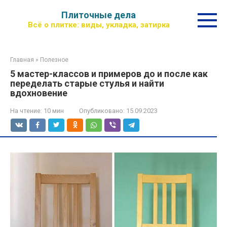
Перейти
Плиточные дела
к
Всё о плитке: виды, укладка, затирка
контенту
Главная
»
Полезное
5 мастер-классов и примеров до и после как
переделать старые стулья и найти
вдохновение
На чтение:
10 мин
Опубликовано:
15.09.2023