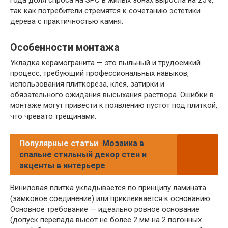
года доля спроса на SPC в жилых зонах выросла на 25%,
так как потребители стремятся к сочетанию эстетики
дерева с практичностью камня.
Особенности монтажа
Укладка керамогранита — это пыльный и трудоемкий
процесс, требующий профессиональных навыков,
использования плиткореза, клея, затирки и
обязательного ожидания высыхания раствора. Ошибки в
монтаже могут привести к появлению пустот под плиткой,
что чревато трещинами.
Популярные статьи
Мозаика в
спальне стильный декор стен и
акценты в интерьере
Виниловая плитка укладывается по принципу ламината
(замковое соединение) или приклеивается к основанию.
Основное требование — идеально ровное основание
(допуск перепада высот не более 2 мм на 2 погонных