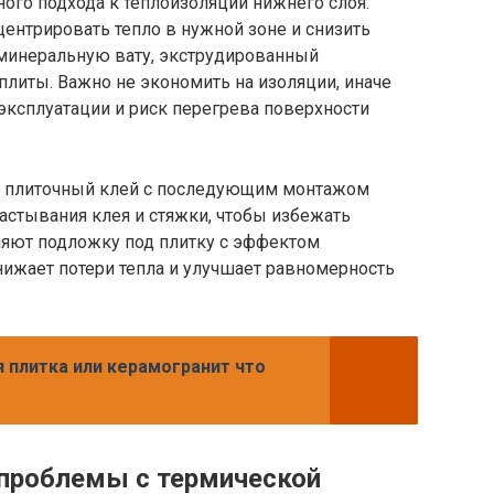
ного подхода к теплоизоляции нижнего слоя.
ентрировать тепло в нужной зоне и снизить
 минеральную вату, экструдированный
литы. Важно не экономить на изоляции, иначе
ксплуатации и риск перегрева поверхности
ли плиточный клей с последующим монтажом
астывания клея и стяжки, чтобы избежать
няют подложку под плитку с эффектом
нижает потери тепла и улучшает равномерность
 плитка или керамогранит что
проблемы с термической