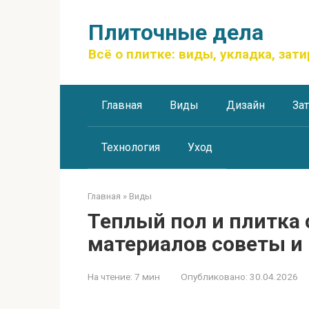
Перейти
к
Плиточные дела
контенту
Всё о плитке: виды, укладка, зати
Главная
Виды
Дизайн
За
Технология
Уход
Главная
»
Виды
Теплый пол и плитка
материалов советы и
На чтение:
7 мин
Опубликовано:
30.04.2026