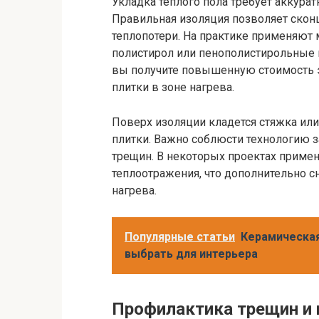
Укладка теплого пола требует аккурат
Правильная изоляция позволяет сконц
теплопотери. На практике применяют
полистирол или пенополистирольные п
вы получите повышенную стоимость э
плитки в зоне нагрева.
Поверх изоляции кладется стяжка и
плитки. Важно соблюсти технологию з
трещин. В некоторых проектах приме
теплоотражения, что дополнительно с
нагрева.
Популярные статьи
Керамическая
выбрать для интерьера
Профилактика трещин и 