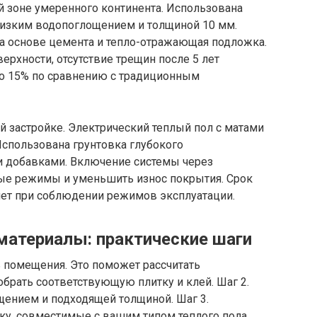
й зоне умеренного континента. Использована
 низким водопоглощением и толщиной 10 мм.
а основе цемента и тепло-отражающая подложка.
верхности, отсутствие трещин после 5 лет
ло 15% по сравнению с традиционным
ой застройке. Электрический теплый пол с матами
 Использована грунтовка глубокого
и добавками. Включение системы через
ые режимы и уменьшить износ покрытия. Срок
лет при соблюдении режимов эксплуатации.
материалы: практические шаги
ь помещения. Это поможет рассчитать
брать соответствующую плитку и клей. Шаг 2.
щением и подходящей толщиной. Шаг 3.
ку, совместимые с вашим типом теплого пола.