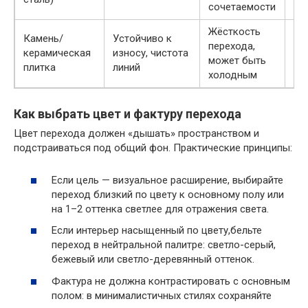
сочетаемости
Жёсткость
Камень/
Устойчиво к
Со
перехода,
керамическая
износу, чистота
ло
может быть
плитка
линий
ми
холодным
Как выбрать цвет и фактуру перехода
Цвет перехода должен «дышать» пространством и
подстраиваться под общий фон. Практические принципы:
Если цель — визуальное расширение, выбирайте
переход близкий по цвету к основному полу или
на 1–2 оттенка светлее для отражения света.
Если интерьер насыщенный по цвету,бельте
переход в нейтральной палитре: светло-серый,
бежевый или светло-деревянный оттенок.
Фактура не должна контрастировать с основным
полом: в минималистичных стилях сохраняйте