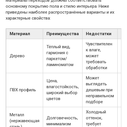
Материалы переходов должны соответствовать
основному покрытию пола и стилю интерьера. Ниже
приведены наиболее распространённые варианты и их
характерные свойства:
Материал
Преимущества
Недостатки
Эс
Чувствителен
Тёплый вид,
Ес
к влаге,
гармония с
и
Дерево
может
паркетом/
бл
требовать
ламиноматом
ст
обработки
Может
Цена,
выглядеть
Со
влагостойкость,
ПВХ профиль
дешевым при
го
широкий выбор
неправильном
ст
цветов
подборе
Холодный
Металл
Долговечность,
оттенок,
Ин
(нержавеющая
минимализм
требует
ха
сталь)