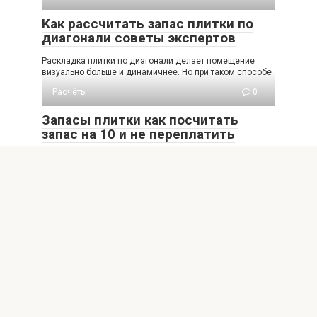
Как рассчитать запас плитки по
диагонали советы экспертов
Раскладка плитки по диагонали делает помещение
визуально больше и динамичнее. Но при таком способе
Расчёты
0
Запасы плитки как посчитать
запас на 10 и не переплатить
В одной смете и на стройплощадке часто возникает
спорный момент: сколько плитки взять с
Расчёты
0
Расчет запасов плитки как учесть
рисунок и резку для ремонта
Каждый ремонт начинается с выбора материала и
оценки требуемого количества плитки. Но простой
расчёт