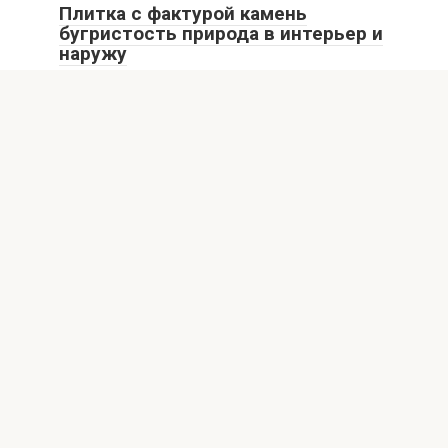
Плитка с фактурой камень
бугристость природа в интерьер и
наружу
Плитка с фактурой «камень с бугристостью» становится
одним из главных трендов в современном дизайне.
Новости
0
Новинки в декоративной плитке:
бордюры и панели
Ошибка генерации Популярные статьи Плитка с
фактурой камень бугристость природа в интерьер и
наружу
© 2026 Плиточные дела