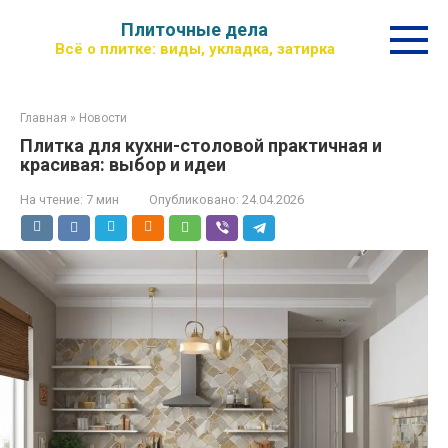
Перейти
Плиточные дела
к
Всё о плитке: виды, укладка, затирка
контенту
Главная
»
Новости
Плитка для кухни-столовой практичная и
красивая: выбор и идеи
На чтение:
7 мин
Опубликовано:
24.04.2026