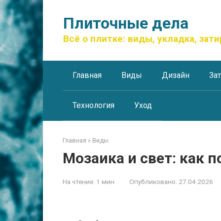
Перейти
к
Плиточные дела
контенту
Всё о плитке: виды, укладка, зати
Главная
Виды
Дизайн
За
Технология
Уход
Главная
»
Виды
Мозаика и свет: как 
На чтение:
1 мин
Опубликовано:
27.04.2026