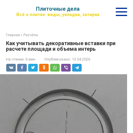
Перейти
Плиточные дела
к
Всё о плитке: виды, укладка, затирка
контенту
Главная
»
Расчёты
Как учитывать декоративные вставки при
расчете площади и объема интерь
На чтение:
6 мин
Опубликовано:
13.04.2026